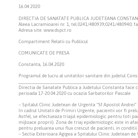
16.04.2020
DIRECTIA DE SANATATE PUBLICA JUDETEANA CONSTA
Aleea Lacramioarei nr. 1, tel.0241/480939;0241/480940; f
Adresa site :www.dspct.ro
Compartiment Relatii cu Publicul
COMUNICATE DE PRESA
Constanta, 16.04.2020
Programul de lucru al unitatilor sanitare din judetul Con
________________________________________________
Directia de Sanatate Publica a Judetului Constanta face c
perioada 17-20.04.2020 cu ocazia Sarbatorilor Pascale
– Spitalul Clinic Judetean de Urgenta “Sf.Apostol Andre
In cadrul Unitatii de Primiri Urgente, pacientii vor fi pre
Astfel, se efectueaza triajul epidemiologic pentru toti p
mijloace proprii). Zona de triaj epidemiologic este in af
pentru preluarea unui flux crescut de pacienti, in conditi
– Sectia Exterioara Agigea a Spitalului Clinic Judetean d