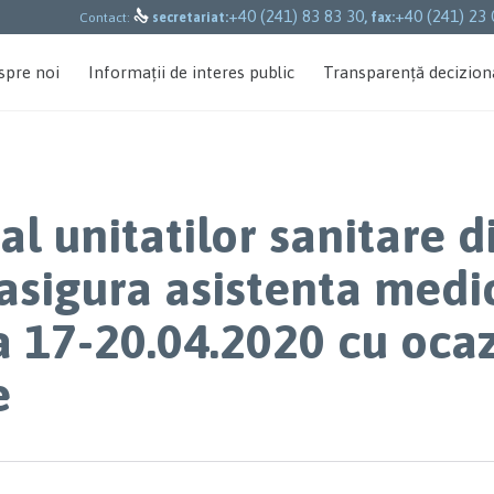
+40 (241) 83 83 30
+40 (241) 23 

Contact:
secretariat:
, fax:
spre noi
Informații de interes public
Transparență decizion
l unitatilor sanitare d
asigura asistenta medi
a 17-20.04.2020 cu oca
e