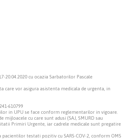
17-20.04.2020 cu ocazia Sarbatorilor Pascale
a care vor asigura asistenta medicala de urgenta, in
0241-610799
entilor in UPU se face conform reglementarilor in vigoare.
t de mijloacele cu care sunt adusi (SAJ, SMURD sau
tatii Primiri Urgente, iar cadrele medicale sunt pregatire
ala pacientilor testati pozitiv cu SARS-COV-2, conform OMS