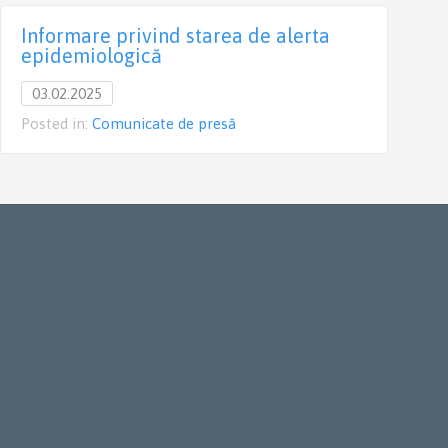
Informare privind starea de alerta
P
epidemiologică
u
03.02.2025
p
Posted in:
Comunicate de presă
P