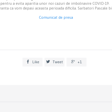
pentru a evita aparitia unor noi cazuri de imbolnavire COVID-19.
ranta ca vom depasi aceasta perioada dificila. Sarbatori Pascale b
Comunicat de presa



Like
Tweet
+1