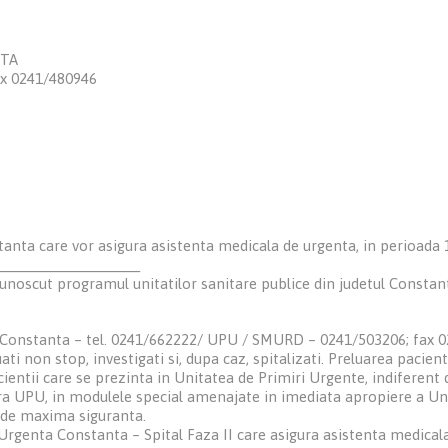
NTA
ax 0241/480946
stanta care vor asigura asistenta medicala de urgenta, in perioada 
__________________
unoscut programul unitatilor sanitare publice din judetul Constant
i” Constanta – tel. 0241/662222/ UPU / SMURD – 0241/503206; fax 
luati non stop, investigati si, dupa caz, spitalizati. Preluarea paci
acientii care se prezinta in Unitatea de Primiri Urgente, indiferen
ara UPU, in modulele special amenajate in imediata apropiere a Uni
i de maxima siguranta.
e Urgenta Constanta – Spital Faza II care asigura asistenta medic