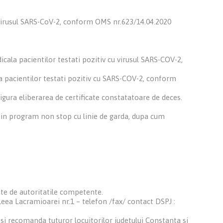
u virusul SARS-CoV-2, conform OMS nr.623/14.04.2020
cala pacientilor testati pozitiv cu virusul SARS-COV-2,
a pacientilor testati pozitiv cu SARS-COV-2, conform
gura eliberarea de certificate constatatoare de deces.
 in program non stop cu linie de garda, dupa cum
te de autoritatile competente.
leea Lacramioarei nr.1 – telefon /fax/ contact DSPJ :
si recomanda tuturor locuitorilor judetului Constanta si