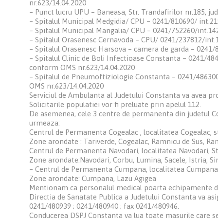
nr.623/14.04.2020
– Punct lucru UPU – Baneasa, Str. Trandafirilor nr.185, j
– Spitalul Municipal Medgidia/ CPU – 0241/810690/ int.21
– Spitalul Municipal Mangalia/ CPU – 0241/752260/int.14
– Spitalul Orasenesc Cernavoda – CPU/ 0241/237812/int.
– Spitalul Orasenesc Harsova – camera de garda – 0241/
– Spitalul Clinic de Boli Infectioase Constanta – 0241/484
conform OMS nr.623/14.04.2020
– Spitalul de Pneumoftiziologie Constanta – 0241/486300 
OMS nr.623/14.04.2020
Serviciul de Ambulanta al Judetului Constanta va avea pr
Solicitarile populatiei vor fi preluate prin apelul 112.
De asemenea, cele 3 centre de permanenta din judetul Co
urmeaza:
Centrul de Permanenta Cogealac , localitatea Cogealac, str
Zone arondate : Tariverde, Cogealac, Ramnicu de Sus, Ram
Centrul de Permanenta Navodari, localitatea Navodari, Str.
Zone arondate:Navodari, Corbu, Lumina, Sacele, Istria, S
– Centrul de Permanenta Cumpana, localitatea Cumpana, 
Zone arondate: Cumpana, Lazu Agigea
Mentionam ca personalul medical poarta echipamente de p
Directia de Sanatate Publica a Judetului Constanta va asi
0241/480939 ; 0241/480940 ; fax 0241/480946.
Conducerea DSPJ Constanta va lua toate masurile care se 