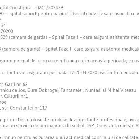
udetul Constanta – 0241/503479
92 – spital suport pentru pacientii testati pozitiv sau suspecti c
2
134
870208
529 (camera de garda) – Spital Faza I – care asigura asistenta medi
(camera de garda) – Spital Faza II care asigura asistenta medical
ogram normal de lucru cu mentiunea ca, in aceasta perioada, va asi
nstanta vor asigura in perioada 17-20.04.2020 asistenta medicala
. Garii nr. 62
nicu de Jos, Gura Dobrogei, Fantanele , Nuntasi si Mihai Viteazu
 Culturii nr.1
inoe
str. Constantei nr.117
rotectie si foloseste produse dezinfectante profesionale, aviza
gura un serviciu de permanenta la sediul DSPJ Constanta din str. A
impun pentru asigurarea unui act medical continuu si de calitate 