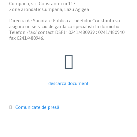
Cumpana, str. Constantei nr.117
Zone arondate: Cumpana, Lazu Agigea
Directia de Sanatate Publica a Judetului Constanta va
asigura un serviciu de garda cu specialisti la domiciliu.
Telefon /fax/ contact DSPJ : 0241/480939 ; 0241/480940 ;
fax 0241/480946.

descarca document
Category
Comunicate de presă
