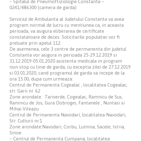
– Spitalul de Pneumoftiziologie Constanta –
0241/486300 (camera de garda)
Serviciul de Ambulanta al Judetului Constanta va avea
program normal de lucru cu mentiunea ca, in aceasta
perioada, va asigura eliberarea de certificate
constatatoare de deces. Solicitarile populatiei vor fi
preluate prin apelul 112.
De asemenea, cele 3 centre de permanenta din judetul
Constanta vor asigura in perioada 25-29.12.2019 si
31.12.2019-05.01.2020 asistenta medicala in program
non stop cu linie de garda, cu exceptia zilei de 27.12.2019
si 03.01.2020, cand programul de garda va incepe de la
ora 15.00, dupa cum urmeaza:
Centrul de Permanenta Cogealac , localitatea Cogealac,
str. Garii nr. 62
Zone arondate : Tariverde, Cogealac, Ramnicu de Sus,
Ramnicu de Jos, Gura Dobrogei, Fantanele , Nuntasi si
Mihai Viteazu
Centrul de Permanenta Navodari, localitatea Navodari,
Str. Culturii nr.1
Zone arondate:Navodari, Corbu, Lumina, Sacele, Istria,
Sinoe
– Centrul de Permanenta Cumpana, localitatea