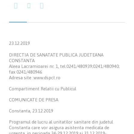



23.12.2019
DIRECTIA DE SANATATE PUBLICA JUDETEANA
CONSTANTA
Aleea Lacramioarei nr. 1, tel.0241/480939;0241/480940;
fax 0241/480946
Adresa site :www.dspct.ro
Compartiment Relatii cu Publicul
COMUNICATE DE PRESA
Constanta, 23.12.2019
Programul de lucru al unitatilor sanitare din judetul
Constanta care vor asigura asistenta medicala de
urgenta, in perioada 24-29.12.2019 si 31.12.2019-