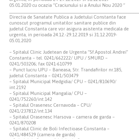
05.01.2020 cu ocazia “Craciunului si a Anului Nou 2020 “
____________________________________________________
Directia de Sanatate Publica a Judetului Constanta face
cunoscut programul unitatilor sanitare publice din
judetul Constanta care vor asigura asistenta medicala de
urgenta, in perioada 24.12.-29.12.2019 si 31.12.2019-
05.01.2020
– Spitalul Clinic Judetean de Urgenta “Sf.Apostol Andrei”
Constanta – tel. 0241/662222/ UPU / SMURD –
0241/503206; fax 0241-610799
– Punct lucru UPU – Baneasa, Str. Trandafirilor nr.185,
judetul Constanta – 0241/503479
– Spitalul Municipal Medgidia/ CPU – 0241/810690/
int.2192
– Spitalul Municipal Mangalia/ CPU –
0241/752260/int.142
– Spitalul Orasenesc Cernavoda – CPU/
0241/237812/int.134
– Spitalul Orasenesc Harsova – camera de garda –
0241/870208
– Spitalul Clinic de Boli Infectioase Constanta –
0241/484529 (camera de garda)