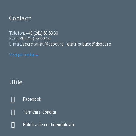
Contact:
Telefon:
+40 (241) 83 83 30
Fax:
+40 (241) 23 00 44
E-mail:
secretariat@dspct.ro
,
relatii.publice@dspct.ro
Vezi pe harta
→
Utile

Facebook

Termeni și condiții

Politica de confidențialitate